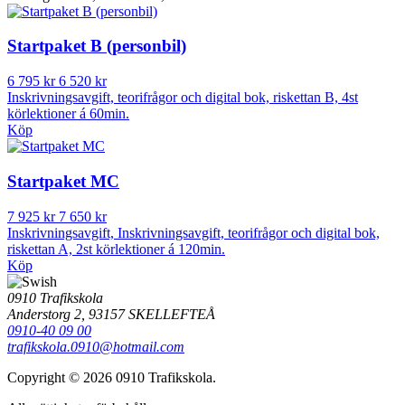
Startpaket B (personbil)
6 795 kr
6 520 kr
Inskrivningsavgift, teorifrågor och digital bok, riskettan B, 4st
körlektioner á 60min.
Köp
Startpaket MC
7 925 kr
7 650 kr
Inskrivningsavgift, Inskrivningsavgift, teorifrågor och digital bok,
riskettan A, 2st körlektioner á 120min.
Köp
0910 Trafikskola
Anderstorg 2, 93157 SKELLEFTEÅ
0910-40 09 00
trafikskola.0910@hotmail.com
Copyright © 2026 0910 Trafikskola.